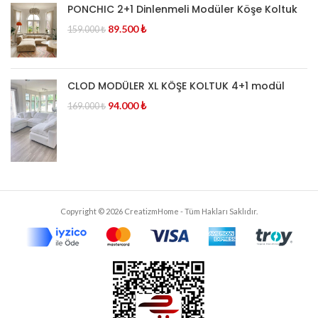
PONCHIC 2+1 Dinlenmeli Modüler Köşe Koltuk
89.500
₺
159.000
₺
CLOD MODÜLER XL KÖŞE KOLTUK 4+1 modül
94.000
₺
169.000
₺
Copyright © 2026 CreatizmHome - Tüm Hakları Saklıdır.