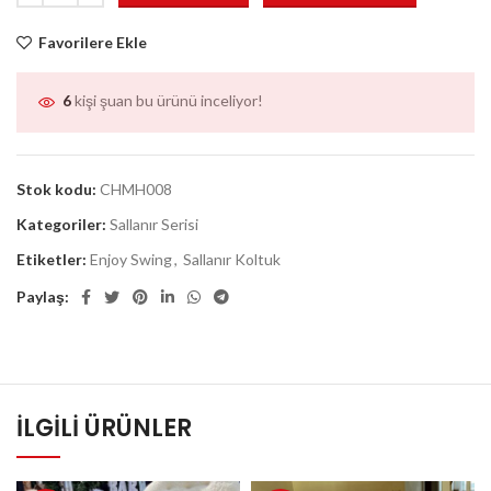
Favorilere Ekle
6
kişi şuan bu ürünü inceliyor!
Stok kodu:
CHMH008
Kategoriler:
Sallanır Serisi
Etiketler:
Enjoy Swing
,
Sallanır Koltuk
Paylaş:
İLGILI ÜRÜNLER