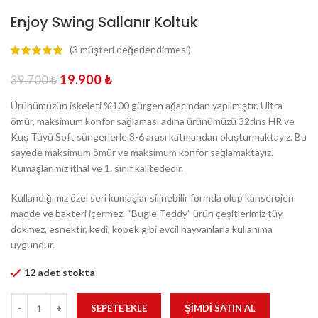
Enjoy Swing Sallanır Koltuk
(
3
müşteri değerlendirmesi)
19.900
₺
39.700
₺
Ürünümüzün iskeleti %100 gürgen ağacından yapılmıştır. Ultra
ömür, maksimum konfor sağlaması adına ürünümüzü 32dns HR ve
Kuş Tüyü Soft süngerlerle 3-6 arası katmandan oluşturmaktayız. Bu
sayede maksimum ömür ve maksimum konfor sağlamaktayız.
Kumaşlarımız ithal ve 1. sınıf kalitededir.
Kullandığımız özel seri kumaşlar silinebilir formda olup kanserojen
madde ve bakteri içermez. “Bugle Teddy” ürün çeşitlerimiz tüy
dökmez, esnektir, kedi, köpek gibi evcil hayvanlarla kullanıma
uygundur.
12 adet stokta
SEPETE EKLE
ŞIMDI SATIN AL