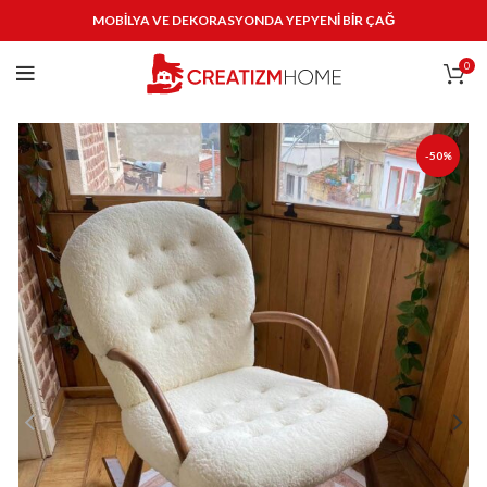
MOBİLYA VE DEKORASYONDA YEPYENİ BİR ÇAĞ
0
-50%