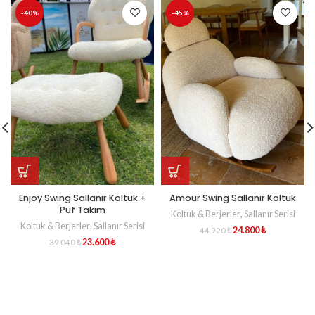
-40%
-45%
Enjoy Swing Sallanır Koltuk +
Amour Swing Sallanır Koltuk
Puf Takım
Koltuk & Berjerler
,
Sallanır Serisi
Koltuk & Berjerler
,
Sallanır Serisi
24.800
₺
44.920
₺
23.600
₺
39.040
₺