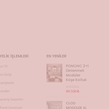
YELIK İŞLEMLERI
EN YENILER
PONCHIC 2+1
ye Ol
Dinlenmeli
e Girişi
Modüler
Köşe Koltuk
parişlerim
159.000
₺
voriler
89.500
₺
ışveriş Sepetim
CLOD
ifremi Unuttum
MODÜLER XL