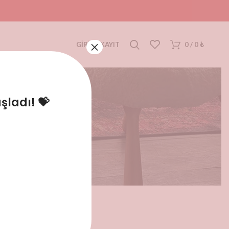
×
GIRIŞ / KAYIT
0
/
0
₺
ladı! 💝