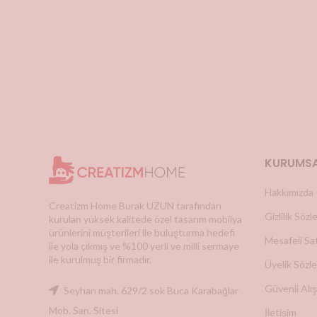
KURUMS
Hakkımızda
Creatizm Home Burak UZUN tarafından
Gizlilik Söz
kurulan yüksek kalitede özel tasarım mobilya
ürünlerini müşterileri ile buluşturma hedefi
Mesafeli Sa
ile yola çıkmış ve %100 yerli ve milli sermaye
ile kurulmuş bir firmadır.
Üyelik Sözl
Güvenli Alış
Seyhan mah. 629/2 sok Buca Karabağlar
Mob. San. Sitesi
İletişim