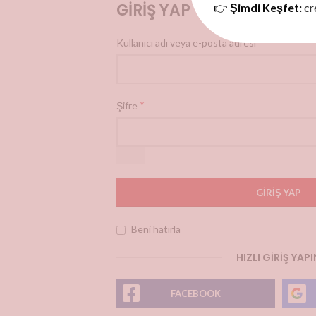
GIRIŞ YAP
👉
Şimdi Keşfet:
cr
*
Kullanıcı adı veya e-posta adresi
*
Şifre
GIRIŞ YAP
Beni hatırla
HIZLI GIRIŞ YAPI
FACEBOOK