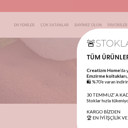
EN YENILER
ÇOK SATANLAR
BAYIMIZ OLUN
FAVORILER
🚨STOKL
TÜM ÜRÜNLER
Creatizm Home
’da 
Emzirme koltukları,
🛍️ %70’e varan indir
30 TEMMUZ’ A KADAR
Stoklar hızla tükeniy
KARGO BİZDEN
🏆 EN İYİ İŞÇİLİK VE