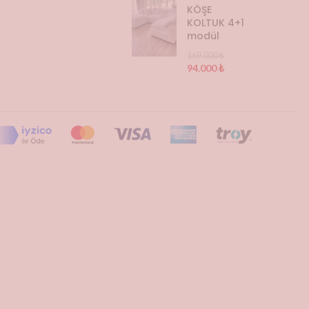
KÖŞE
KOLTUK 4+1
modül
169.000
₺
94.000
₺