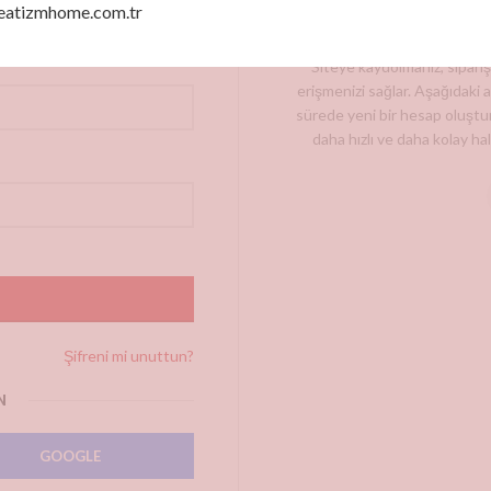
eatizmhome.com.tr
Siteye kaydolmanız, sipari
erişmenizi sağlar. Aşağıdaki al
sürede yeni bir hesap oluştur
daha hızlı ve daha kolay hale
Şifreni mi unuttun?
N
GOOGLE