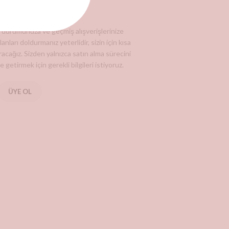
KAYIT OL
ş durumunuza ve geçmiş alışverişlerinize
anları doldurmanız yeterlidir, sizin için kısa
acağız. Sizden yalnızca satın alma sürecini
 getirmek için gerekli bilgileri istiyoruz.
ÜYE OL