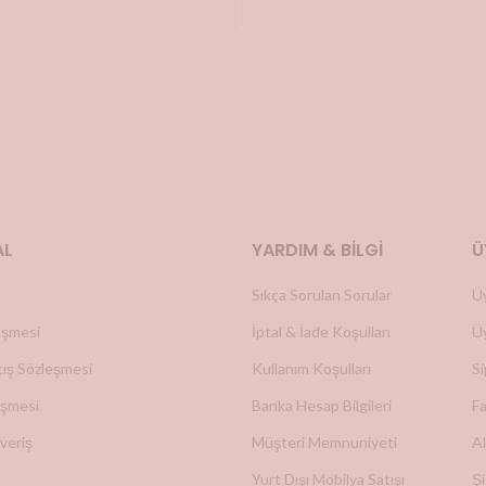
AL
YARDIM & BILGI
Ü
Sıkça Sorulan Sorular
Ü
leşmesi
İptal & İade Koşulları
Üy
tış Sözleşmesi
Kullanım Koşulları
Si
eşmesi
Banka Hesap Bilgileri
Fa
veriş
Müşteri Memnuniyeti
Al
Yurt Dışı Mobilya Satışı
Ş