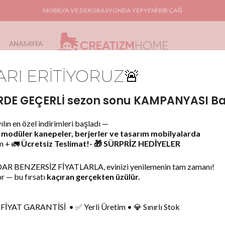
MOBİLYA VE DEKORASYONDA YEPYENİ BİR ÇAĞ
ANASAYFA
ARI ERİTİYORUZ🚨
DE GEÇERLİ sezon sonu KAMPANYASI Baş
Hesabım
yılın en özel indirimleri başladı —
 modüler kanepeler, berjerler ve tasarım mobilyalarda
im + 🚛
Ücretsiz Teslimat!- 🎁 SÜRPRİZ HEDİYELER
ANASAYFA
HESABIM
 BENZERSİZ FİYATLARLA, evinizi yenilemenin tam zamanı!
or — bu fırsatı
kaçıran gerçekten üzülür.
 FİYAT GARANTİSİ • ✅ Yerli Üretim • 💎 Sınırlı Stok