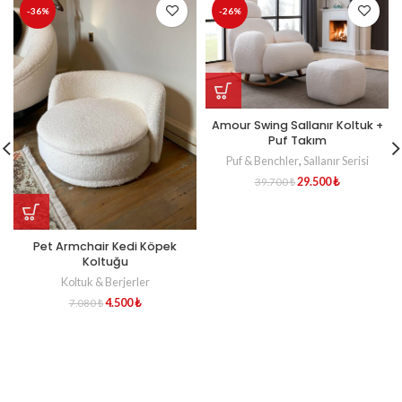
-36%
-26%
Amour Swing Sallanır Koltuk +
Puf Takım
Puf & Benchler
,
Sallanır Serisi
29.500
₺
39.700
₺
Pet Armchair Kedi Köpek
Koltuğu
Koltuk & Berjerler
4.500
₺
7.080
₺