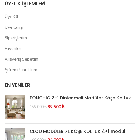
ÜYELIK İŞLEMLERI
Üye Ol
Üye Girişi
Siparişlerim
Favoriler
Alışveriş Sepetim
Şifremi Unuttum
EN YENILER
PONCHIC 2+1 Dinlenmeli Modüler Köşe Koltuk
89.500
₺
159.000
₺
CLOD MODÜLER XL KÖŞE KOLTUK 4+1 modül
94.000
₺