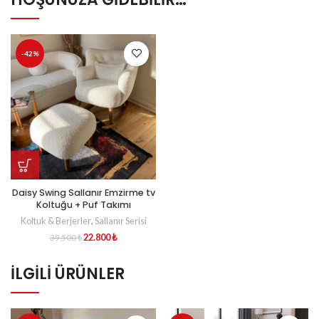
-42%
Daisy Swing Sallanır Emzirme tv
Koltuğu + Puf Takımı
Koltuk & Berjerler
,
Sallanır Serisi
22.800
₺
39.500
₺
İLGILI ÜRÜNLER