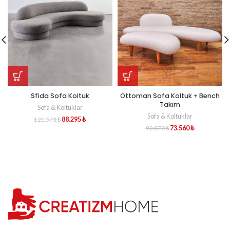
Sfida Sofa Koltuk
Ottoman Sofa Koltuk + Bench
Takım
Sofa & Koltuklar
Sofa & Koltuklar
88.295
₺
121.573
₺
73.560
₺
92.870
₺