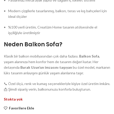
Paslanmaz metal ayak yapısı ve sağlam iç iskelet sistemi
Modern çizgilerle tasarlanmış, balkon, teras ve kış bahçeleri için
ideal ölçüler
%100 yerli üretim, Creatizm Home tasarım atölyesinde el
işçiliğiyle üretilmiştir
Neden Balkon Sofa?
Klasik bir balkon mobilyasından çok daha fazlası.
Balkon Sofa
,
yaşam alanınıza hem konfor hem de tasarım değeri katar. Her
detayında
Burak Uzun’un imzasını taşıyan
bu özel model, markanın
lüks tasarım anlayışını günlük yaşam alanlarına taşır.
📞 Özel ölçü, renk ve kumaş seçenekleriyle kişiye özel üretim imkânı.
📩 Şimdi sipariş verin, balkonunuzu konforla buluşturun.
Stokta yok
Favorilere Ekle