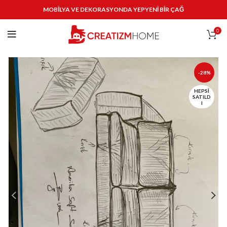
MOBİLYA VE DEKORASYONDA YEPYENİ BİR ÇAĞ
0
-28%
HEPSI
SATILD
I