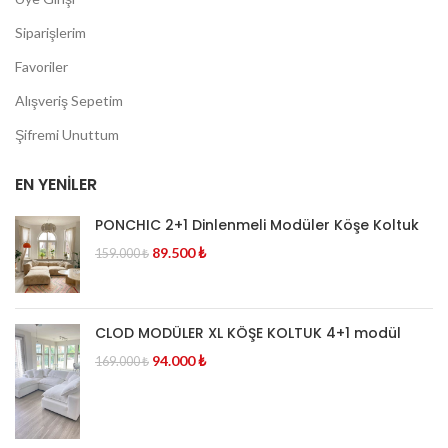
Siparişlerim
Favoriler
Alışveriş Sepetim
Şifremi Unuttum
EN YENILER
PONCHIC 2+1 Dinlenmeli Modüler Köşe Koltuk
89.500
₺
159.000
₺
CLOD MODÜLER XL KÖŞE KOLTUK 4+1 modül
94.000
₺
169.000
₺