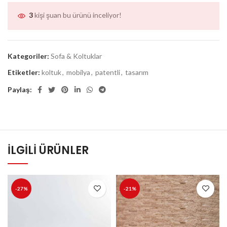
3
kişi şuan bu ürünü inceliyor!
Kategoriler:
Sofa & Koltuklar
Etiketler:
koltuk
,
mobilya
,
patentli
,
tasarım
Paylaş:
İLGILI ÜRÜNLER
-27%
-21%